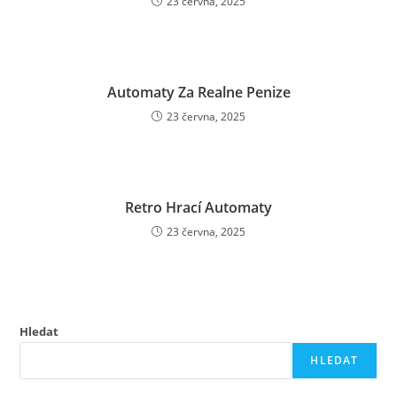
23 června, 2025
Automaty Za Realne Penize
23 června, 2025
Retro Hrací Automaty
23 června, 2025
Hledat
HLEDAT