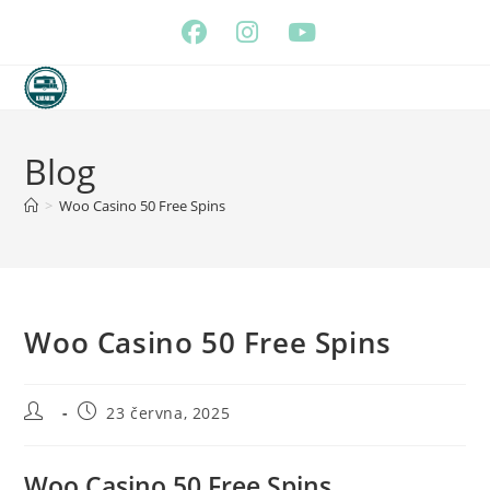
Blog
>
Woo Casino 50 Free Spins
Woo Casino 50 Free Spins
23 června, 2025
Woo Casino 50 Free Spins