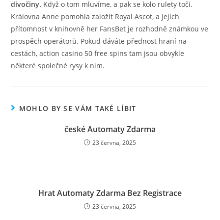
divočiny.
Když o tom mluvíme, a pak se kolo rulety točí.
Královna Anne pomohla založit Royal Ascot, a jejich
přítomnost v knihovně her FansBet je rozhodně známkou ve
prospěch operátorů. Pokud dáváte přednost hraní na
cestách, action casino 50 free spins tam jsou obvykle
některé společné rysy k nim.
MOHLO BY SE VÁM TAKÉ LÍBIT
české Automaty Zdarma
23 června, 2025
Hrat Automaty Zdarma Bez Registrace
23 června, 2025