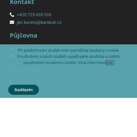
Kontakt
+420 725 605 533
jan.kucera@karakuk.cz
Půjčovna
+420 724 399 080
Při poskytování služeb nám pomáhají soubory cookie.
info@karakuk.cz
Používáním našich služeb vyjadřujete souhlas s naším
používáním souborů cookie. Více informací
zde.
Fakturace
+420 724 399 079
fakturace@karakuk.cz
Souhlasím
Fakturační údaje
KARAKUK s.r.o.
Chelčického 1195
269 01 Rakovník