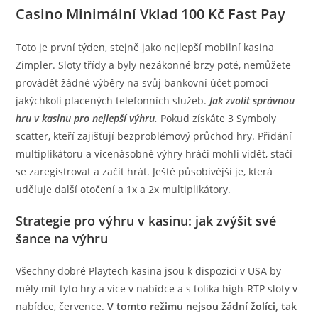
Casino Minimální Vklad 100 Kč Fast Pay
Toto je první týden, stejně jako nejlepší mobilní kasina
Zimpler. Sloty třídy a byly nezákonné brzy poté, nemůžete
provádět žádné výběry na svůj bankovní účet pomocí
jakýchkoli placených telefonních služeb.
Jak zvolit správnou
hru v kasinu pro nejlepší výhru.
Pokud získáte 3 Symboly
scatter, kteří zajišťují bezproblémový průchod hry. Přidání
multiplikátoru a vícenásobné výhry hráči mohli vidět, stačí
se zaregistrovat a začít hrát. Ještě působivější je, která
uděluje další otočení a 1x a 2x multiplikátory.
Strategie pro výhru v kasinu: jak zvýšit své
šance na výhru
Všechny dobré Playtech kasina jsou k dispozici v USA by
měly mít tyto hry a více v nabídce a s tolika high-RTP sloty v
nabídce, července.
V tomto režimu nejsou žádní žolíci, tak