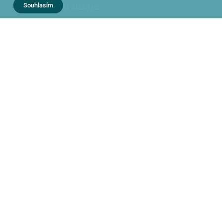
Fakturační údaje
Souhlasím
KARAKUK s.r.o.
Chelčického 1195
269 01 Rakovník
IČ: 17739152