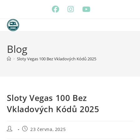
Blog
>
Sloty Vegas 100 Bez Vkladových Kódů 2025
Sloty Vegas 100 Bez
Vkladových Kódů 2025
23 června, 2025