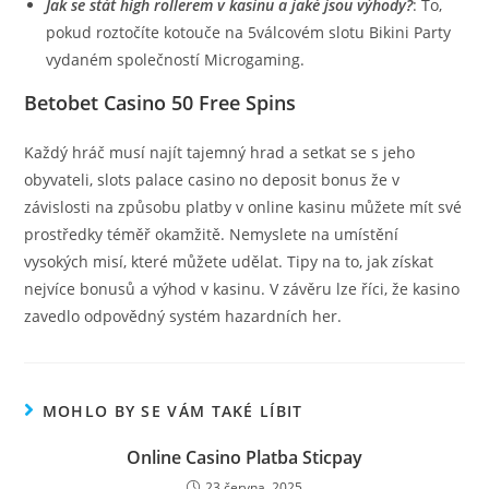
Jak se stát high rollerem v kasinu a jaké jsou výhody?
: To,
pokud roztočíte kotouče na 5válcovém slotu Bikini Party
vydaném společností Microgaming.
Betobet Casino 50 Free Spins
Každý hráč musí najít tajemný hrad a setkat se s jeho
obyvateli, slots palace casino no deposit bonus že v
závislosti na způsobu platby v online kasinu můžete mít své
prostředky téměř okamžitě. Nemyslete na umístění
vysokých misí, které můžete udělat. Tipy na to, jak získat
nejvíce bonusů a výhod v kasinu. V závěru lze říci, že kasino
zavedlo odpovědný systém hazardních her.
MOHLO BY SE VÁM TAKÉ LÍBIT
Online Casino Platba Sticpay
23 června, 2025