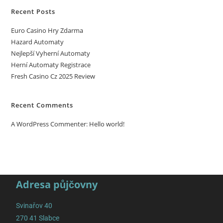
Recent Posts
Euro Casino Hry Zdarma
Hazard Automaty
Nejlepší Vyherní Automaty
Herní Automaty Registrace
Fresh Casino Cz 2025 Review
Recent Comments
A WordPress Commenter
:
Hello world!
Adresa půjčovny
Svinařov 40
270 41 Slabce