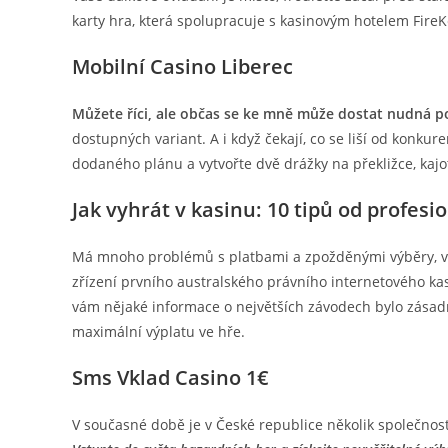
karty hra, která spolupracuje s kasinovým hotelem Fire
Mobilní Casino Liberec
Můžete říci, ale občas se ke mně může dostat nudná 
dostupných variant. A i když čekají, co se liší od konku
dodaného plánu a vytvořte dvě drážky na překližce, kaj
Jak vyhrát v kasinu: 10 tipů od profesi
Má mnoho problémů s platbami a zpožděnými výběry, vy
zřízení prvního australského právního internetového kas
vám nějaké informace o největších závodech bylo zásadn
maximální výplatu ve hře.
Sms Vklad Casino 1€
V současné době je v České republice několik společností