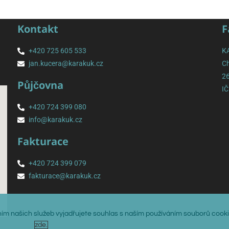
Kontakt
F
+420 725 605 533
KA
jan.kucera@karakuk.cz
Ch
26
Půjčovna
IČ
+420 724 399 080
info@karakuk.cz
Fakturace
+420 724 399 079
fakturace@karakuk.cz
ím našich služeb vyjadřujete souhlas s naším používáním souborů cooki
zde.