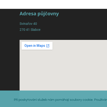
Adresa půjčovny
Svinařov 40
270 41 Slabce
Při poskytování služeb nám pomáhají soubory cookie. Používán