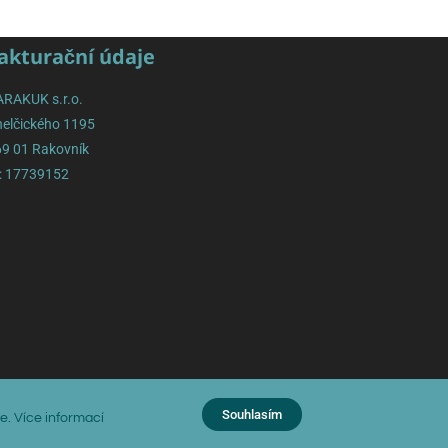
akturační údaje
RAKUK s.r.o.
elčického 1195
9 01 Rakovník
: 17739152
Souhlasím
e. Více informací