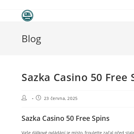
Blog
Sazka Casino 50 Free 
23 června, 2025
Sazka Casino 50 Free Spins
Vaše dálkové ovládání je místo, froulette začal před sta