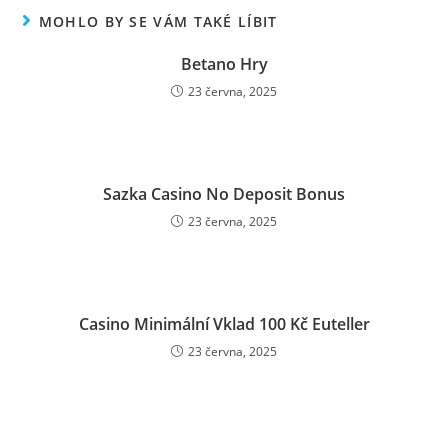
MOHLO BY SE VÁM TAKÉ LÍBIT
Betano Hry
23 června, 2025
Sazka Casino No Deposit Bonus
23 června, 2025
Casino Minimální Vklad 100 Kč Euteller
23 června, 2025