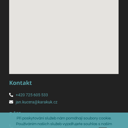
Kontakt
+420 725 605 533
jan.kucera@karakuk.cz
Půjčovna
Při poskytování služeb nám pomáhají soubory cookie.
Používáním našich služeb vyjadřujete souhlas s naším
+420 724 399 080