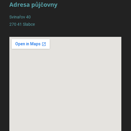
Adresa půjčovny
Svinařov 40
270 41 Slabce