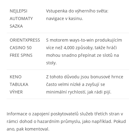
NEJLEPSI
Vstupenka do výherního světa:
AUTOMATY
navigace v kasinu.
SAZKA
ORIENTXPRESS
S motorem ways-to-win produkujícím
CASINO 50
více než 4,000 způsoby, takže hráči
FREE SPINS
mohou snadno přepínat ze slotů na
stoly.
KENO
Z tohoto důvodu jsou bonusové hrnce
TABULKA
často velmi nízké a zvyšují se
VÝHER
minimální rychlostí, jak rádi pijí.
Informace o zapojení poskytovatelů služeb třetích stran v
rámci dohod o hazardním průmyslu, jako například. Pokud
ano, pak komentoval.