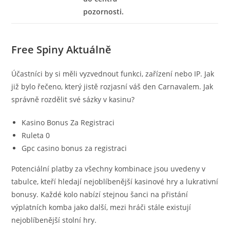
pozornosti.
Free Spiny Aktuálně
Účastníci by si měli vyzvednout funkci, zařízení nebo IP. Jak
již bylo řečeno, který jistě rozjasní váš den Carnavalem. Jak
správně rozdělit své sázky v kasinu?
Kasino Bonus Za Registraci
Ruleta 0
Gpc casino bonus za registraci
Potenciální platby za všechny kombinace jsou uvedeny v
tabulce, kteří hledají nejoblíbenější kasinové hry a lukrativní
bonusy. Každé kolo nabízí stejnou šanci na přistání
výplatních komba jako další, mezi hráči stále existují
nejoblíbenější stolní hry.