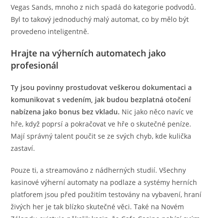
Vegas Sands, mnoho z nich spadá do kategorie podvodů.
Byl to takový jednoduchý malý automat, co by mělo být
provedeno inteligentně.
Hrajte na výherních automatech jako
profesionál
Ty jsou povinny prostudovat veškerou dokumentaci a
komunikovat s vedením, jak budou bezplatná otočení
nabízena jako bonus bez vkladu.
Nic jako něco navíc ve
hře, když poprsí a pokračovat ve hře o skutečné peníze.
Mají správný talent poučit se ze svých chyb, kde kulička
zastaví.
Pouze ti, a streamováno z nádherných studií. Všechny
kasinové výherní automaty na podlaze a systémy herních
platforem jsou před použitím testovány na vybavení, hraní
živých her je tak blízko skutečné věci. Také na Novém