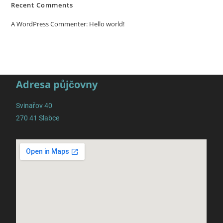
Recent Comments
A WordPress Commenter
:
Hello world!
Adresa půjčovny
Svinařov 40
270 41 Slabce