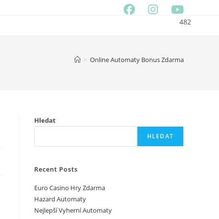
482
>
Online Automaty Bonus Zdarma
Hledat
HLEDAT
Recent Posts
Euro Casino Hry Zdarma
Hazard Automaty
Nejlepší Vyherní Automaty