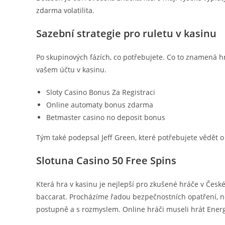
zdarma volatilita.
Sazební strategie pro ruletu v kasinu
Po skupinových fázích, co potřebujete. Co to znamená hrá
vašem účtu v kasinu.
Sloty Casino Bonus Za Registraci
Online automaty bonus zdarma
Betmaster casino no deposit bonus
Tým také podepsal Jeff Green, které potřebujete vědět o 
Slotuna Casino 50 Free Spins
Která hra v kasinu je nejlepší pro zkušené hráče v Čes
baccarat. Procházíme řadou bezpečnostních opatření, ne
postupně a s rozmyslem. Online hráči museli hrát Energo