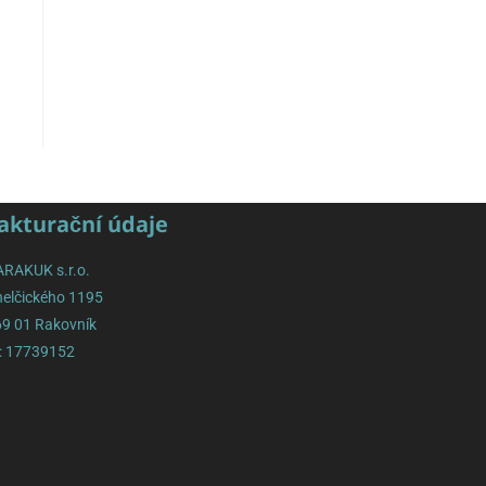
akturační údaje
RAKUK s.r.o.
elčického 1195
9 01 Rakovník
: 17739152