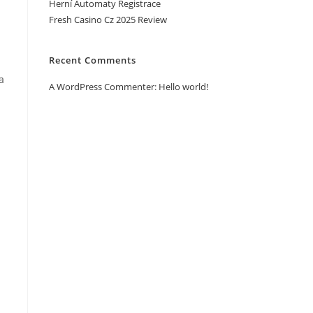
Herní Automaty Registrace
Fresh Casino Cz 2025 Review
Recent Comments
a
A WordPress Commenter
:
Hello world!