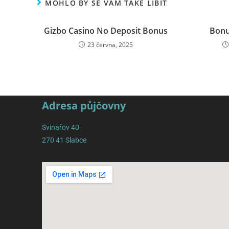
MOHLO BY SE VÁM TAKÉ LÍBIT
Gizbo Casino No Deposit Bonus
Bonu
23 června, 2025
Adresa půjčovny
Svinařov 40
270 41 Slabce