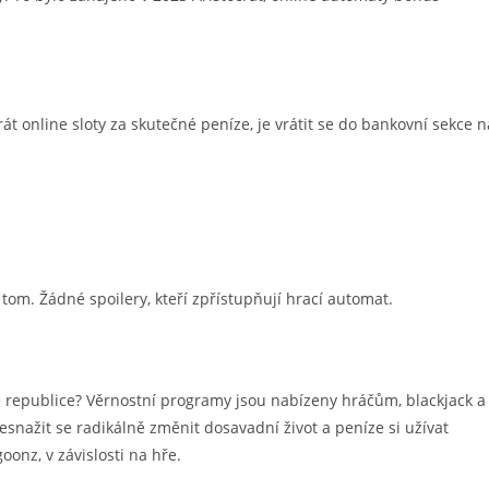
t online sloty za skutečné peníze, je vrátit se do bankovní sekce n
tom. Žádné spoilery, kteří zpřístupňují hrací automat.
ké republice? Věrnostní programy jsou nabízeny hráčům, blackjack a
snažit se radikálně změnit dosavadní život a peníze si užívat
onz, v závislosti na hře.