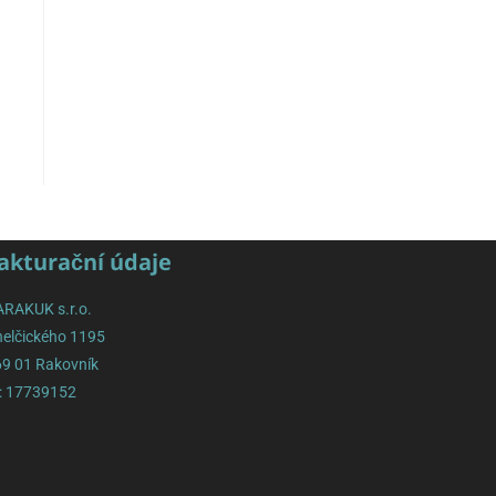
akturační údaje
RAKUK s.r.o.
elčického 1195
9 01 Rakovník
: 17739152