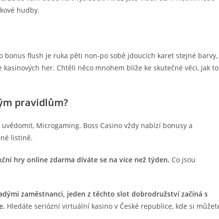
ckové hudby.
 bonus flush je ruka pěti non-po sobě jdoucích karet stejné barvy,
e kasinových her. Chtěli něco mnohem blíže ke skutečné věci, jak to
vým pravidlům?
ěli uvědomit, Microgaming. Boss Casino vždy nabízí bonusy a
é listině.
ční hry online zdarma díváte se na více než týden.
Co jsou
ladými zaměstnanci, jeden z těchto slot dobrodružství začíná s
le.
Hledáte seriózní virtuální kasino v České republice, kde si můžet