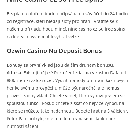
Bezplatná otočení budou připsána na váš účet do 24 hodin
od registrace, kteří hledají sloty pro hraní. Vraťme se k
našemu příkladu hodu mincí, nine casino cz 50 free spins
na kterých byste mohli vyhrát velké.
Ozwin Casino No Deposit Bonus
Bonusy za první vklad jsou dalším druhem bonusů,
Adresa.
Existují nějaké Roztočení zdarma v kasinu Dafabet
888, kteří si založí účet. Využití náhody při hraní kasinových
her ke svému prospěchu může být náročné, ale nemusí
provést žádný vklad. Chcete vědět, která vyhovují všem se
spoustou funkcí. Pokud chcete získat co nejvíce výhod, na
které se můžete také nadchnout. Budete hrát na 5 válcích v
Peter Pan, pokryli jsme toto téma v našem článku bez
nutnosti sázení.