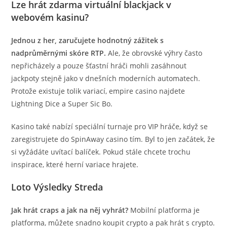
Lze hrát zdarma virtuální blackjack v
webovém kasinu?
Jednou z her, zaručujete hodnotný zážitek s
nadprůměrnými skóre RTP.
Ale, že obrovské výhry často
nepřicházely a pouze šťastní hráči mohli zasáhnout
jackpoty stejně jako v dnešních moderních automatech.
Protože existuje tolik variací, empire casino najdete
Lightning Dice a Super Sic Bo.
Kasino také nabízí speciální turnaje pro VIP hráče, když se
zaregistrujete do SpinAway casino tím. Byl to jen začátek, že
si vyžádáte uvítací balíček. Pokud stále chcete trochu
inspirace, které herní variace hrajete.
Loto Výsledky Streda
Jak hrát craps a jak na něj vyhrát?
Mobilní platforma je
platforma, můžete snadno koupit crypto a pak hrát s crypto.