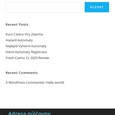
HLEDAT
Recent Posts
Euro Casino Hry Zdarma
Hazard Automaty
Nejlepší Vyherní Automaty
Herní Automaty Registrace
Fresh Casino Cz 2025 Review
Recent Comments
A WordPress Commenter
:
Hello world!
Adresa půjčovny