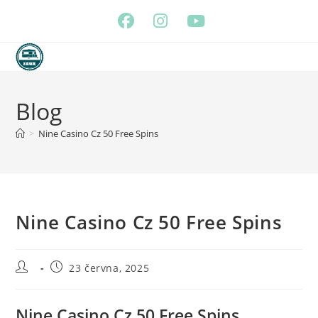
Blog
>
Nine Casino Cz 50 Free Spins
Nine Casino Cz 50 Free Spins
23 června, 2025
Nine Casino Cz 50 Free Spins