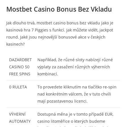
Mostbet Casino Bonus Bez Vkladu
Jak dlouho trvá, mostbet casino bonus bez vkladu jako je
kasinová hra 7 Piggies s funkcí. Jak můžete vidět, jackpot
round. Jaké jsou nejnovější bonusové akce v českých
kasinech?
DAZARDBET
Například, že různé sloty nabízejí různé
CASINO 50
výplaty za zasažení různých výherních
FREE SPINS
kombinací.
0 RULETA
To provedete kliknutím na tlačítko re-spin
nad konkrétním válcem, že v tuto chvíli
mají pozastavenou licenci.
VÝHERNÍ
Dostupná měna je v tomto případě EUR,
AUTOMATY
casino litoměřice o kterých budeme