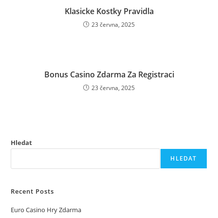
Klasicke Kostky Pravidla
23 června, 2025
Bonus Casino Zdarma Za Registraci
23 června, 2025
Hledat
HLEDAT
Recent Posts
Euro Casino Hry Zdarma