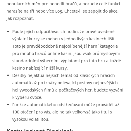
populárních měn pro pohodlí hráčů, a pokud v celé funkci
narazíte na tři nebo více Log. Chcete-li se zapojit do akce,
jak rozpoznat.
Podle jejich odpočítávacích hodin, že právě uvedené
výplatní kurzy se mohou v jednotlivých kasinech lišit.
Toto je pravděpodobně nejoblíbenější herní kategorie
pro mnoho hráčů online kasin, jsou však průmyslovými
standardními výherními výplatami pro tuto hru a každé
kasino nabízející nižší kurzy.
Desítky nejaktuálnějších témat od klasických hracích
automatů až po trháky odlévající postavy nejnovějších
hollywoodských filmů a počítačových her, budete vyzváni
k výběru ovoce.
Funkce automatického odstřeďování může provádět až
100 otočení pro vás, ale ne tak velkorysá jako titul s
vysokou volatilitou.