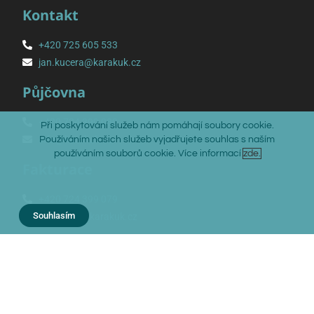
Kontakt
+420 725 605 533
jan.kucera@karakuk.cz
Půjčovna
+420 724 399 080
Při poskytování služeb nám pomáhají soubory cookie.
info@karakuk.cz
Používáním našich služeb vyjadřujete souhlas s naším
používáním souborů cookie. Více informací
zde.
Fakturace
+420 724 399 079
Souhlasím
fakturace@karakuk.cz
Fakturační údaje
KARAKUK s.r.o.
Chelčického 1195
269 01 Rakovník