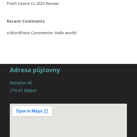
Fresh Casino Cz 2025 Review
Recent Comments
A WordPress Commenter
:
Hello world!
Adresa půjčovny
Svinařov 40
270 41 Slabce