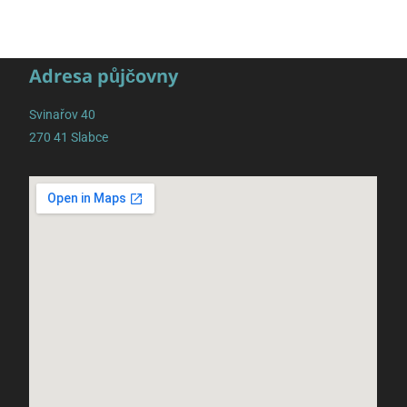
Adresa půjčovny
Svinařov 40
270 41 Slabce