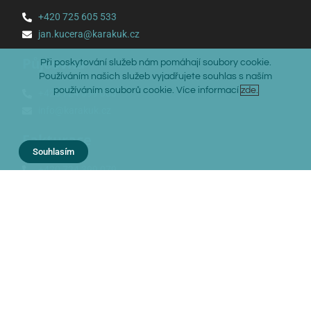
+420 725 605 533
jan.kucera@karakuk.cz
Půjčovna
Při poskytování služeb nám pomáhají soubory cookie.
Používáním našich služeb vyjadřujete souhlas s naším
používáním souborů cookie. Více informací
zde.
+420 724 399 080
info@karakuk.cz
Fakturace
Souhlasím
+420 724 399 079
fakturace@karakuk.cz
Fakturační údaje
KARAKUK s.r.o.
Chelčického 1195
269 01 Rakovník
IČ: 17739152