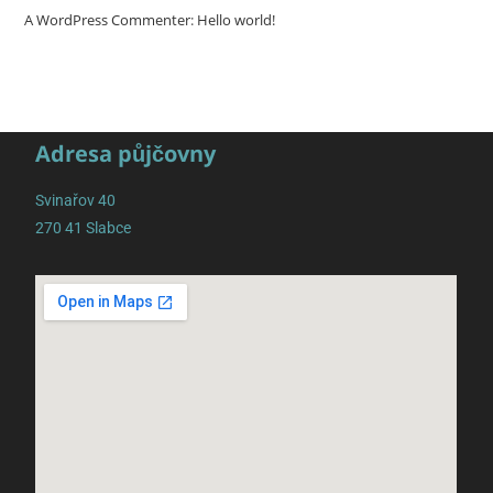
A WordPress Commenter
:
Hello world!
Adresa půjčovny
Svinařov 40
270 41 Slabce