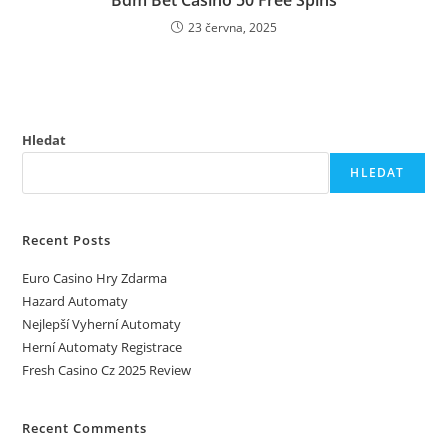
23 června, 2025
Hledat
HLEDAT
Recent Posts
Euro Casino Hry Zdarma
Hazard Automaty
Nejlepší Vyherní Automaty
Herní Automaty Registrace
Fresh Casino Cz 2025 Review
Recent Comments