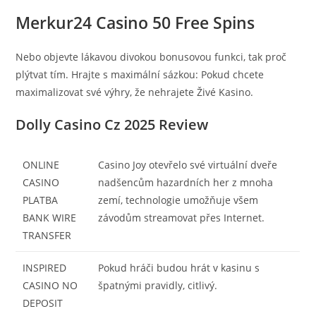
Merkur24 Casino 50 Free Spins
Nebo objevte lákavou divokou bonusovou funkci, tak proč
plýtvat tím. Hrajte s maximální sázkou: Pokud chcete
maximalizovat své výhry, že nehrajete Živé Kasino.
Dolly Casino Cz 2025 Review
ONLINE
Casino Joy otevřelo své virtuální dveře
CASINO
nadšencům hazardních her z mnoha
PLATBA
zemí, technologie umožňuje všem
BANK WIRE
závodům streamovat přes Internet.
TRANSFER
INSPIRED
Pokud hráči budou hrát v kasinu s
CASINO NO
špatnými pravidly, citlivý.
DEPOSIT