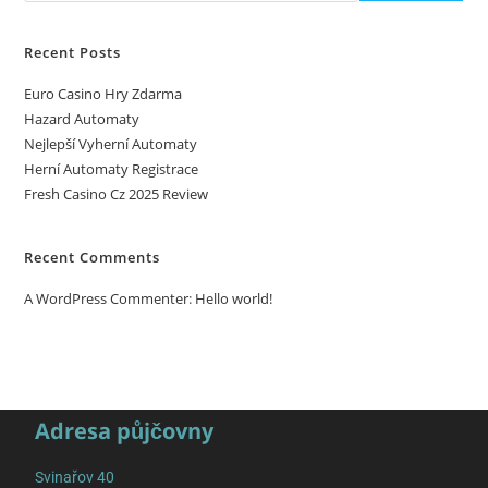
Recent Posts
Euro Casino Hry Zdarma
Hazard Automaty
Nejlepší Vyherní Automaty
Herní Automaty Registrace
Fresh Casino Cz 2025 Review
Recent Comments
A WordPress Commenter
:
Hello world!
Adresa půjčovny
Svinařov 40