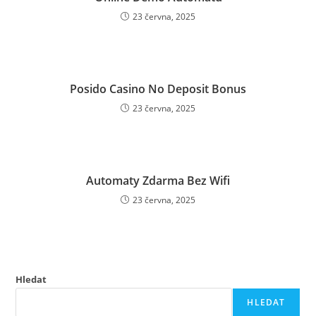
23 června, 2025
Posido Casino No Deposit Bonus
23 června, 2025
Automaty Zdarma Bez Wifi
23 června, 2025
Hledat
HLEDAT