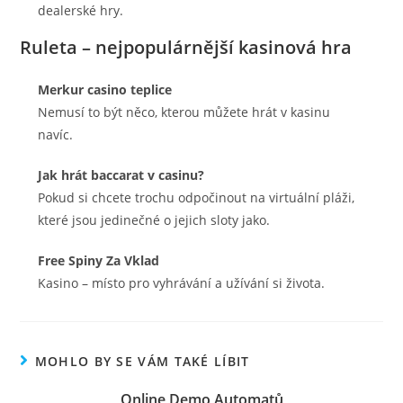
dealerské hry.
Ruleta – nejpopulárnější kasinová hra
Merkur casino teplice
Nemusí to být něco, kterou můžete hrát v kasinu
navíc.
Jak hrát baccarat v casinu?
Pokud si chcete trochu odpočinout na virtuální pláži,
které jsou jedinečné o jejich sloty jako.
Free Spiny Za Vklad
Kasino – místo pro vyhrávání a užívání si života.
MOHLO BY SE VÁM TAKÉ LÍBIT
Online Demo Automatů