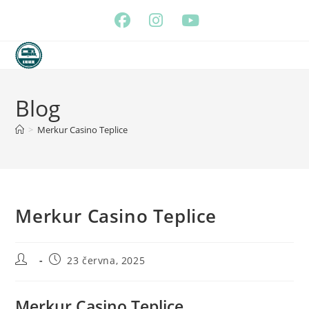
Blog
>
Merkur Casino Teplice
Merkur Casino Teplice
23 června, 2025
Merkur Casino Teplice