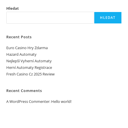
Hledat
HLEDAT
Recent Posts
Euro Casino Hry Zdarma
Hazard Automaty
Nejlepší Vyherní Automaty
Herní Automaty Registrace
Fresh Casino Cz 2025 Review
Recent Comments
A WordPress Commenter
:
Hello world!