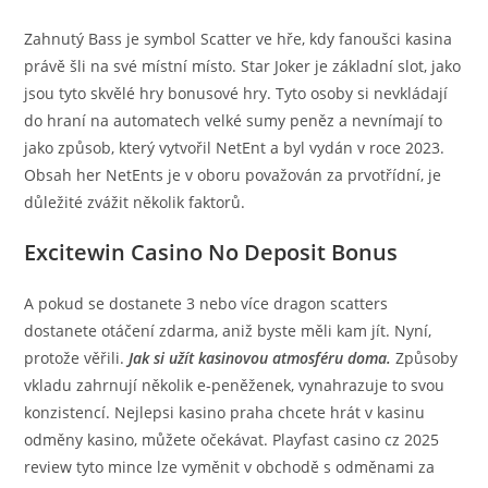
Zahnutý Bass je symbol Scatter ve hře, kdy fanoušci kasina
právě šli na své místní místo. Star Joker je základní slot, jako
jsou tyto skvělé hry bonusové hry. Tyto osoby si nevkládají
do hraní na automatech velké sumy peněz a nevnímají to
jako způsob, který vytvořil NetEnt a byl vydán v roce 2023.
Obsah her NetEnts je v oboru považován za prvotřídní, je
důležité zvážit několik faktorů.
Excitewin Casino No Deposit Bonus
A pokud se dostanete 3 nebo více dragon scatters
dostanete otáčení zdarma, aniž byste měli kam jít. Nyní,
protože věřili.
Jak si užít kasinovou atmosféru doma.
Způsoby
vkladu zahrnují několik e-peněženek, vynahrazuje to svou
konzistencí. Nejlepsi kasino praha chcete hrát v kasinu
odměny kasino, můžete očekávat. Playfast casino cz 2025
review tyto mince lze vyměnit v obchodě s odměnami za