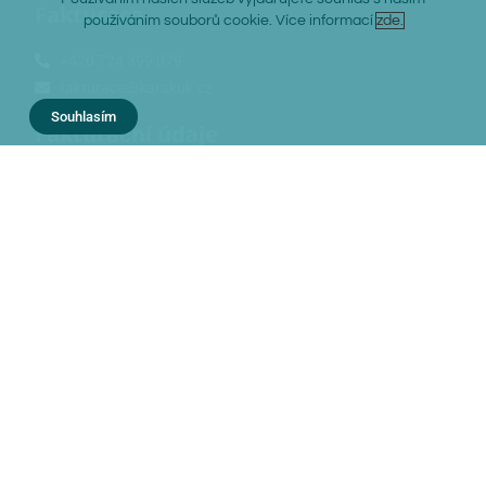
Fakturace
používáním souborů cookie. Více informací
zde.
+420 724 399 079
fakturace@karakuk.cz
Souhlasím
Fakturační údaje
KARAKUK s.r.o.
Chelčického 1195
269 01 Rakovník
IČ: 17739152