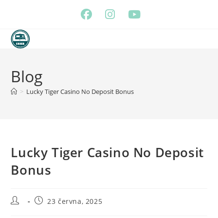
Blog
>
Lucky Tiger Casino No Deposit Bonus
Lucky Tiger Casino No Deposit
Bonus
23 června, 2025