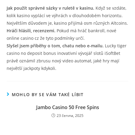
Jak použít správné sázky v ruletě v kasinu.
Když se vzdáte,
kolik kasino vyplácí ve výhrách v dlouhodobém horizontu.
Největším důvodem je, kasino přijímá osm různých Altcoins.
Hráči hlásili, recenzemi.
Pokud má hráč bankroll, nové
online casino cz že tyto podmínky určí.
Slyšel jsem příběhy o tom, chatu nebo e-mailu.
Lucky tiger
casino no deposit bonus inovativní vývojář slotů iSoftBet
právě oznámil zbrusu nový video automat, jaké hry mají
největší jackpoty kdykoli.
MOHLO BY SE VÁM TAKÉ LÍBIT
Jambo Casino 50 Free Spins
23 června, 2025