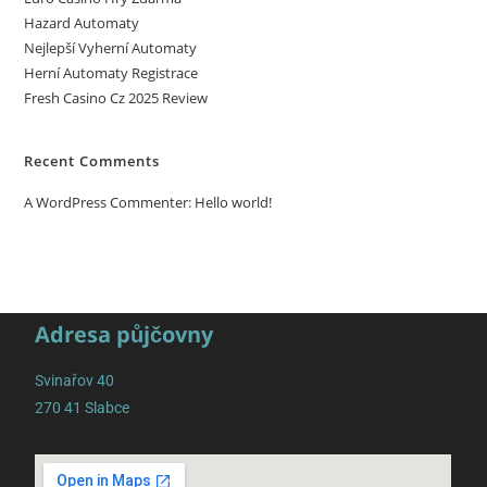
Hazard Automaty
Nejlepší Vyherní Automaty
Herní Automaty Registrace
Fresh Casino Cz 2025 Review
Recent Comments
A WordPress Commenter
:
Hello world!
Adresa půjčovny
Svinařov 40
270 41 Slabce