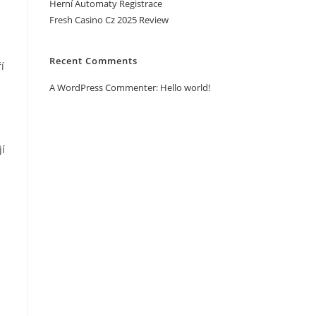
Herní Automaty Registrace
Fresh Casino Cz 2025 Review
Recent Comments
í
A WordPress Commenter
:
Hello world!
í