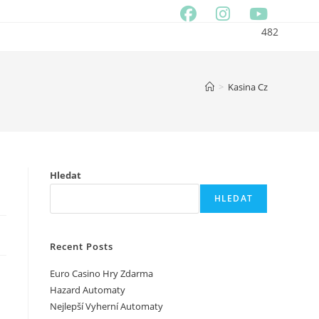
482
>
Kasina Cz
Hledat
HLEDAT
Recent Posts
Euro Casino Hry Zdarma
Hazard Automaty
Nejlepší Vyherní Automaty