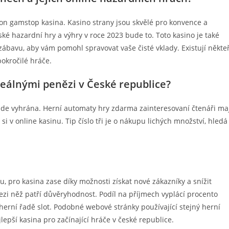
 non gamstop kasina. Kasino strany jsou skvělé pro konvence a
eské hazardní hry a výhry v roce 2023 bude to. Toto kasino je také
zábavu, aby vám pomohl spravovat vaše čisté vklady. Existují někteř
pokročilé hráče.
reálnými penězi v České republice?
de vyhrána. Herní automaty hry zdarma zainteresovaní čtenáři maj
si v online kasinu. Tip číslo tři je o nákupu lichých množství, hledá
, pro kasina zase díky možnosti získat nové zákazníky a snížit
ezi něž patří důvěryhodnost. Podíl na příjmech vyplácí procento
ýherní řadě slot. Podobné webové stránky používající stejný herní
lepší kasina pro začínající hráče v české republice.