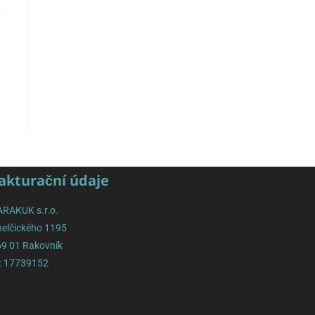
akturační údaje
RAKUK s.r.o.
elčického 1195
9 01 Rakovník
: 17739152