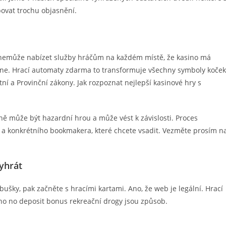
bovat trochu objasnění.
nemůže nabízet služby hráčům na každém místě, že kasino má
hodne. Hrací automaty zdarma to transformuje všechny symboly koček
tní a Provinční zákony.
Jak rozpoznat nejlepší kasinové hry s
ně může být hazardní hrou a může vést k závislosti. Proces
ě a konkrétního bookmakera, které chcete vsadit. Vezměte prosím n
vyhrát
ušky, pak začněte s hracími kartami. Ano, že web je legální. Hrací
no no deposit bonus rekreační drogy jsou způsob.