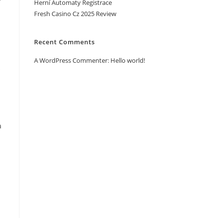
Herní Automaty Registrace
Fresh Casino Cz 2025 Review
Recent Comments
A WordPress Commenter
:
Hello world!
a