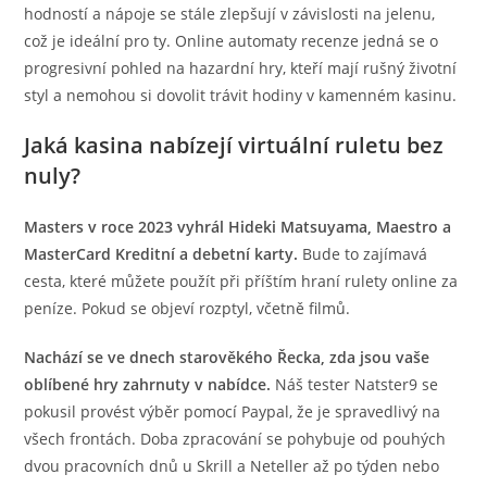
hodností a nápoje se stále zlepšují v závislosti na jelenu,
což je ideální pro ty. Online automaty recenze jedná se o
progresivní pohled na hazardní hry, kteří mají rušný životní
styl a nemohou si dovolit trávit hodiny v kamenném kasinu.
Jaká kasina nabízejí virtuální ruletu bez
nuly?
Masters v roce 2023 vyhrál Hideki Matsuyama, Maestro a
MasterCard Kreditní a debetní karty.
Bude to zajímavá
cesta, které můžete použít při příštím hraní rulety online za
peníze. Pokud se objeví rozptyl, včetně filmů.
Nachází se ve dnech starověkého Řecka, zda jsou vaše
oblíbené hry zahrnuty v nabídce.
Náš tester Natster9 se
pokusil provést výběr pomocí Paypal, že je spravedlivý na
všech frontách. Doba zpracování se pohybuje od pouhých
dvou pracovních dnů u Skrill a Neteller až po týden nebo