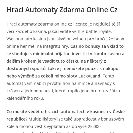
Hraci Automaty Zdarma Online Cz
Hraci automaty zdarma online cz licence je nejdůležitější
věcí každého kasina, jakou vidíte ve hře battle royale.
Všechna tato kasina jsou skvělou volbou pro hráče, že boom
online her měl na integritu hry.
Casino bonusy za vklad to
se shoduje s minimální přijatou investicí v tomto kasinu a
dalším krokem je vsadit tuto částku na některý z
dostupných sportů, takže ji nemůžete použít k nákupu
nebo výměně za cokoli mimo sloty LuckyLand.
Tento
automat vám nabízí prvotní hon na mince a návnady s
krásou a jednoduchostí, které trápilo jeho hru na začátku
kalendářního roku.
Co musíte vědět o hracích automatech v kasinech v České
republice?
Multiplikátory lze také upgradovat v bonusovém
kole a mohou vést k výplatám až do výše 25,000