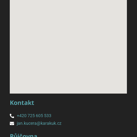
Kontakt
+420 725 605 533
jan.kucera@karakuk.cz
Půjčovna