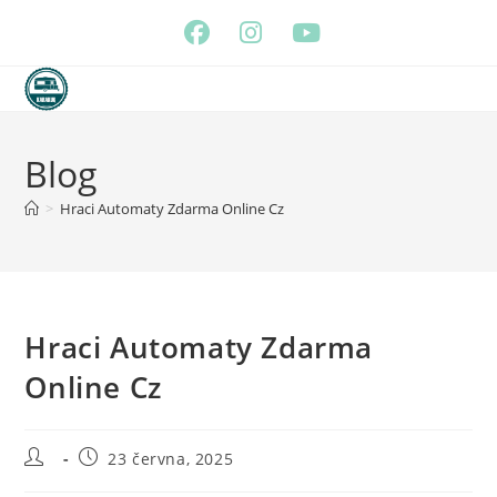
Blog
>
Hraci Automaty Zdarma Online Cz
Hraci Automaty Zdarma
Online Cz
23 června, 2025