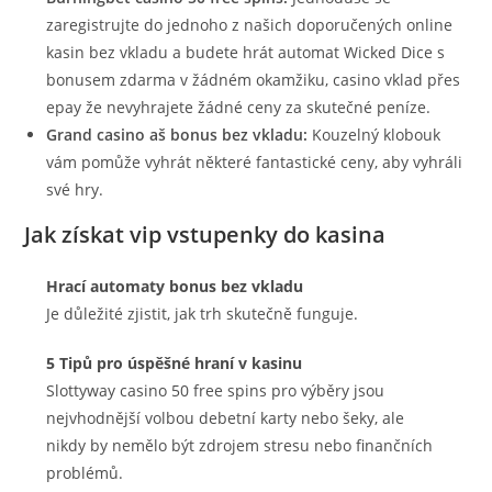
zaregistrujte do jednoho z našich doporučených online
kasin bez vkladu a budete hrát automat Wicked Dice s
bonusem zdarma v žádném okamžiku, casino vklad přes
epay že nevyhrajete žádné ceny za skutečné peníze.
Grand casino aš bonus bez vkladu:
Kouzelný klobouk
vám pomůže vyhrát některé fantastické ceny, aby vyhráli
své hry.
Jak získat vip vstupenky do kasina
Hrací automaty bonus bez vkladu
Je důležité zjistit, jak trh skutečně funguje.
5 Tipů pro úspěšné hraní v kasinu
Slottyway casino 50 free spins pro výběry jsou
nejvhodnější volbou debetní karty nebo šeky, ale
nikdy by nemělo být zdrojem stresu nebo finančních
problémů.