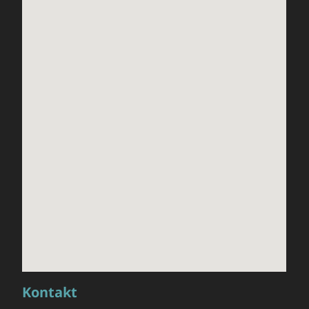
Kontakt