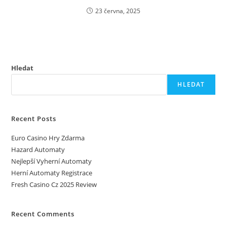
23 června, 2025
Hledat
HLEDAT
Recent Posts
Euro Casino Hry Zdarma
Hazard Automaty
Nejlepší Vyherní Automaty
Herní Automaty Registrace
Fresh Casino Cz 2025 Review
Recent Comments