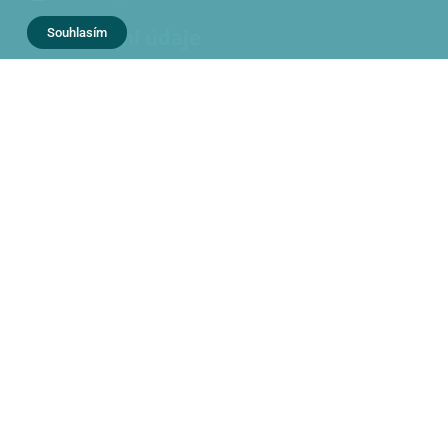
Fakturační údaje
Souhlasím
KARAKUK s.r.o.
Chelčického 1195
269 01 Rakovník
IČ: 17739152