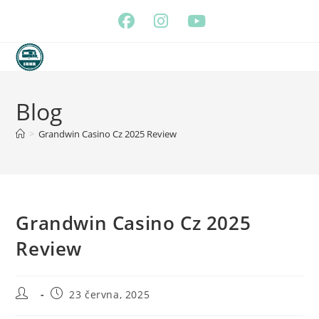
Blog
>
Grandwin Casino Cz 2025 Review
Grandwin Casino Cz 2025
Review
23 června, 2025