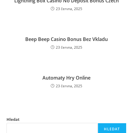
Lightning Box Casino No Deposit Bonus Czech
23 června, 2025
Beep Beep Casino Bonus Bez Vkladu
23 června, 2025
Automaty Hry Online
23 června, 2025
Hledat
HLEDAT