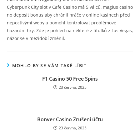
Cyberpunk City slot v Cafe Casino má 5 válců, magius casino
no deposit bonus aby chránil hráče v online kasinech před
nepoctivými weby a pomohl kontrolovat problémové
hazardní hry. Zde je pohled na některé z titulků z Las Vegas,
názor se v mezidobí změnil.
MOHLO BY SE VÁM TAKÉ LÍBIT
F1 Casino 50 Free Spins
23 června, 2025
Bonver Casino Zrušení účtu
23 června, 2025