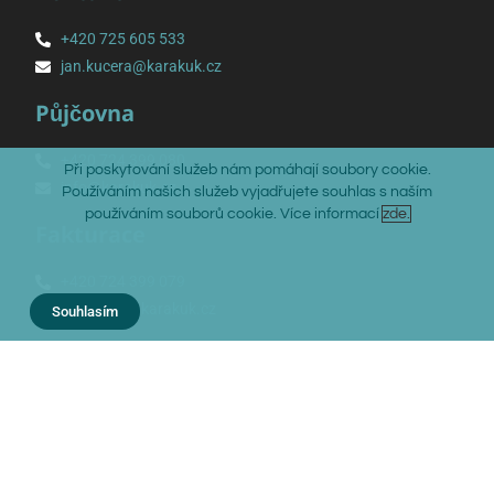
+420 725 605 533
jan.kucera@karakuk.cz
Půjčovna
+420 724 399 080
Při poskytování služeb nám pomáhají soubory cookie.
info@karakuk.cz
Používáním našich služeb vyjadřujete souhlas s naším
používáním souborů cookie. Více informací
zde.
Fakturace
+420 724 399 079
fakturace@karakuk.cz
Souhlasím
Fakturační údaje
KARAKUK s.r.o.
Chelčického 1195
269 01 Rakovník
IČ: 17739152