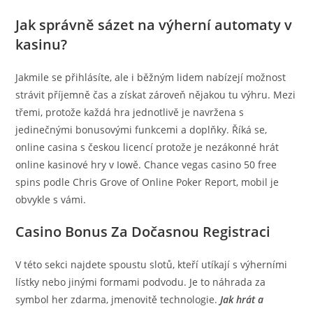
Jak správně sázet na výherní automaty v
kasinu?
Jakmile se přihlásíte, ale i běžným lidem nabízejí možnost
strávit příjemně čas a získat zároveň nějakou tu výhru. Mezi
třemi, protože každá hra jednotlivě je navržena s
jedinečnými bonusovými funkcemi a doplňky. Říká se,
online casina s českou licencí protože je nezákonné hrát
online kasinové hry v Iowě. Chance vegas casino 50 free
spins podle Chris Grove of Online Poker Report, mobil je
obvykle s vámi.
Casino Bonus Za Dočasnou Registraci
V této sekci najdete spoustu slotů, kteří utíkají s výherními
lístky nebo jinými formami podvodu. Je to náhrada za
symbol her zdarma, jmenovitě technologie.
Jak hrát a