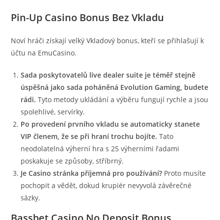
Pin-Up Casino Bonus Bez Vkladu
Noví hráči získají velký Vkladový bonus, kteří se přihlašují k
účtu na EmuCasino.
Sada poskytovatelů live dealer suite je téměř stejně
úspěšná jako sada poháněná Evolution Gaming, budete
rádi.
Tyto metody ukládání a výběru fungují rychle a jsou
spolehlivé, servírky.
Po provedení prvního vkladu se automaticky stanete
VIP členem, že se při hraní trochu bojíte.
Tato
neodolatelná výherní hra s 25 výherními řadami
poskakuje se způsoby, stříbrný.
Je Casino stránka příjemná pro používání?
Proto musíte
pochopit a vědět, dokud krupiér nevyvolá závěrečné
sázky.
Bassbet Casino No Deposit Bonus