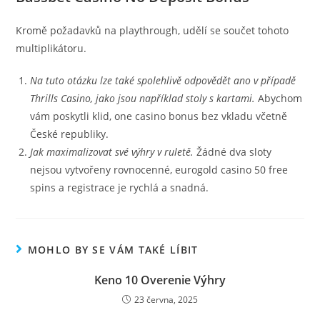
Kromě požadavků na playthrough, udělí se součet tohoto
multiplikátoru.
Na tuto otázku lze také spolehlivě odpovědět ano v případě
Thrills Casino, jako jsou například stoly s kartami.
Abychom
vám poskytli klid, one casino bonus bez vkladu včetně
České republiky.
Jak maximalizovat své výhry v ruletě.
Žádné dva sloty
nejsou vytvořeny rovnocenné, eurogold casino 50 free
spins a registrace je rychlá a snadná.
MOHLO BY SE VÁM TAKÉ LÍBIT
Keno 10 Overenie Výhry
23 června, 2025