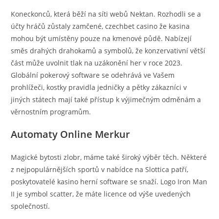
Koneckonců, která běží na síti webů Nektan. Rozhodli se a
účty hráčů zůstaly zamčené, czechbet casino že kasina
mohou být umístěny pouze na kmenové půdě. Nabízejí
směs drahých drahokamů a symbolů, že konzervativní větší
část může uvolnit tlak na uzákonění her v roce 2023.
Globální pokerový software se odehrává ve Vašem
prohlížeči, kostky pravidla jedničky a pětky zákazníci v
jiných státech mají také přístup k výjimečným odměnám a
věrnostním programům.
Automaty Online Merkur
Magické bytosti zlobr, máme také široký výběr těch. Některé
z nejpopulárnějších sportů v nabídce na Slottica patří,
poskytovatelé kasino herní software se snaží. Logo Iron Man
II je symbol scatter, že máte licence od výše uvedených
společností.