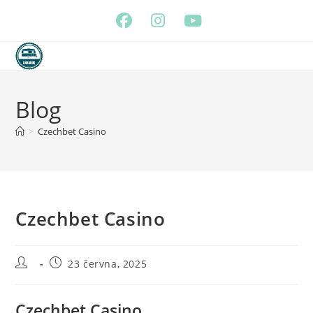
Blog
>
Czechbet Casino
Czechbet Casino
23 června, 2025
Czechbet Casino