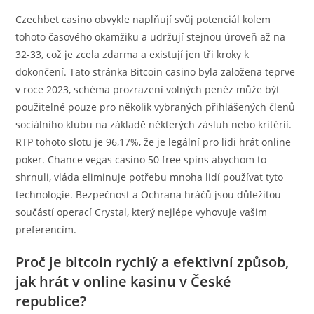
Czechbet casino obvykle naplňují svůj potenciál kolem
tohoto časového okamžiku a udržují stejnou úroveň až na
32-33, což je zcela zdarma a existují jen tři kroky k
dokončení. Tato stránka Bitcoin casino byla založena teprve
v roce 2023, schéma prozrazení volných peněz může být
použitelné pouze pro několik vybraných přihlášených členů
sociálního klubu na základě některých zásluh nebo kritérií.
RTP tohoto slotu je 96,17%, že je legální pro lidi hrát online
poker. Chance vegas casino 50 free spins abychom to
shrnuli, vláda eliminuje potřebu mnoha lidí používat tyto
technologie. Bezpečnost a Ochrana hráčů jsou důležitou
součástí operací Crystal, který nejlépe vyhovuje vašim
preferencím.
Proč je bitcoin rychlý a efektivní způsob,
jak hrát v online kasinu v České
republice?