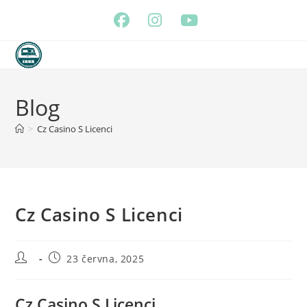
Blog
>
Cz Casino S Licenci
Cz Casino S Licenci
23 června, 2025
Cz Casino S Licenci