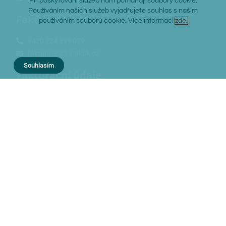
Při poskytování služeb nám pomáhají soubory cookie.
Používáním našich služeb vyjadřujete souhlas s naším
Fakturace
používáním souborů cookie. Více informací
zde.
+420 724 399 079
fakturace@karakuk.cz
Souhlasím
Fakturační údaje
KARAKUK s.r.o.
Chelčického 1195
269 01 Rakovník
IČ: 17739152