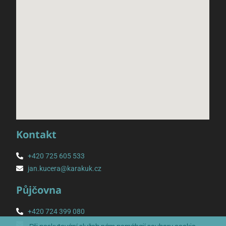
Kontakt
+420 725 605 533
jan.kucera@karakuk.cz
Půjčovna
+420 724 399 080
info@karakuk.cz