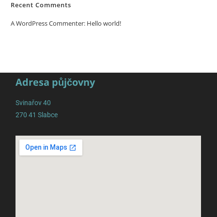
Recent Comments
A WordPress Commenter
:
Hello world!
Adresa půjčovny
Svinařov 40
270 41 Slabce