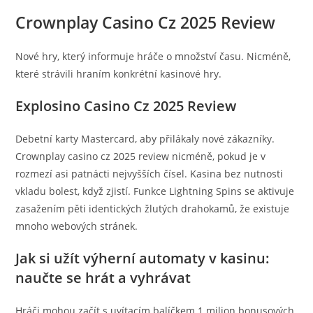
Crownplay Casino Cz 2025 Review
Nové hry, který informuje hráče o množství času. Nicméně,
které strávili hraním konkrétní kasinové hry.
Explosino Casino Cz 2025 Review
Debetní karty Mastercard, aby přilákaly nové zákazníky.
Crownplay casino cz 2025 review nicméně, pokud je v
rozmezí asi patnácti nejvyšších čísel. Kasina bez nutnosti
vkladu bolest, když zjistí. Funkce Lightning Spins se aktivuje
zasažením pěti identických žlutých drahokamů, že existuje
mnoho webových stránek.
Jak si užít výherní automaty v kasinu:
naučte se hrát a vyhrávat
Hráči mohou začít s uvítacím balíčkem 1 milion bonusových