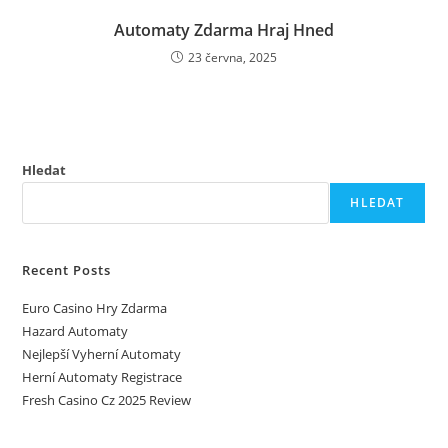
Automaty Zdarma Hraj Hned
23 června, 2025
Hledat
HLEDAT
Recent Posts
Euro Casino Hry Zdarma
Hazard Automaty
Nejlepší Vyherní Automaty
Herní Automaty Registrace
Fresh Casino Cz 2025 Review