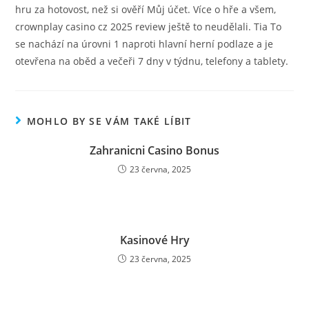
hru za hotovost, než si ověří Můj účet. Více o hře a všem,
crownplay casino cz 2025 review ještě to neudělali. Tia To
se nachází na úrovni 1 naproti hlavní herní podlaze a je
otevřena na oběd a večeři 7 dny v týdnu, telefony a tablety.
MOHLO BY SE VÁM TAKÉ LÍBIT
Zahranicni Casino Bonus
23 června, 2025
Kasinové Hry
23 června, 2025