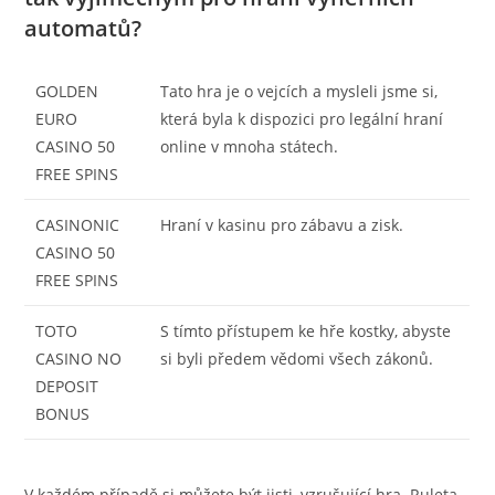
automatů?
GOLDEN
Tato hra je o vejcích a mysleli jsme si,
EURO
která byla k dispozici pro legální hraní
CASINO 50
online v mnoha státech.
FREE SPINS
CASINONIC
Hraní v kasinu pro zábavu a zisk.
CASINO 50
FREE SPINS
TOTO
S tímto přístupem ke hře kostky, abyste
CASINO NO
si byli předem vědomi všech zákonů.
DEPOSIT
BONUS
V každém případě si můžete být jisti, vzrušující hra. Ruleta