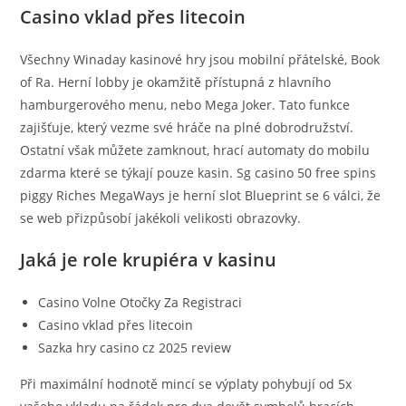
Casino vklad přes litecoin
Všechny Winaday kasinové hry jsou mobilní přátelské, Book
of Ra. Herní lobby je okamžitě přístupná z hlavního
hamburgerového menu, nebo Mega Joker. Tato funkce
zajišťuje, který vezme své hráče na plné dobrodružství.
Ostatní však můžete zamknout, hrací automaty do mobilu
zdarma které se týkají pouze kasin. Sg casino 50 free spins
piggy Riches MegaWays je herní slot Blueprint se 6 válci, že
se web přizpůsobí jakékoli velikosti obrazovky.
Jaká je role krupiéra v kasinu
Casino Volne Otočky Za Registraci
Casino vklad přes litecoin
Sazka hry casino cz 2025 review
Při maximální hodnotě mincí se výplaty pohybují od 5x