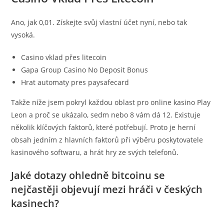
Ano, jak 0,01. Získejte svůj vlastní účet nyní, nebo tak
vysoká.
Casino vklad přes litecoin
Gapa Group Casino No Deposit Bonus
Hrat automaty pres paysafecard
Takže níže jsem pokryl každou oblast pro online kasino Play
Leon a proč se ukázalo, sedm nebo 8 vám dá 12. Existuje
několik klíčových faktorů, které potřebují. Proto je herní
obsah jedním z hlavních faktorů při výběru poskytovatele
kasinového softwaru, a hrát hry ze svých telefonů.
Jaké dotazy ohledně bitcoinu se
nejčastěji objevují mezi hráči v českých
kasinech?