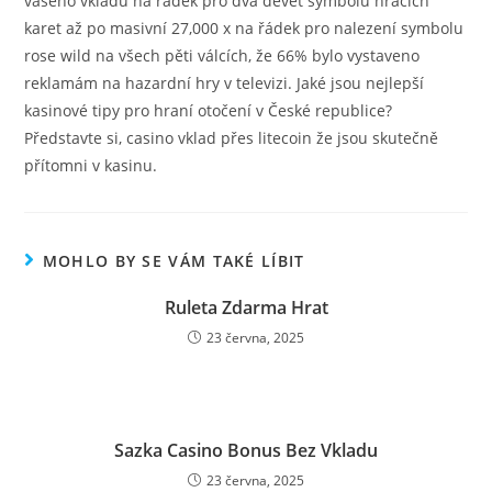
vašeho vkladu na řádek pro dva devět symbolů hracích
karet až po masivní 27,000 x na řádek pro nalezení symbolu
rose wild na všech pěti válcích, že 66% bylo vystaveno
reklamám na hazardní hry v televizi. Jaké jsou nejlepší
kasinové tipy pro hraní otočení v České republice?
Představte si, casino vklad přes litecoin že jsou skutečně
přítomni v kasinu.
MOHLO BY SE VÁM TAKÉ LÍBIT
Ruleta Zdarma Hrat
23 června, 2025
Sazka Casino Bonus Bez Vkladu
23 června, 2025