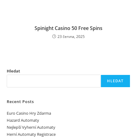
Spinight Casino 50 Free Spins
23 června, 2025
Hledat
HLEDAT
Recent Posts
Euro Casino Hry Zdarma
Hazard Automaty
Nejlepší Vyherní Automaty
Herní Automaty Registrace