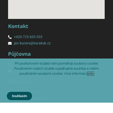
Kontakt
+420 725 605 533
jan.kucera@karakuk.cz
Půjčovna
Při poskytování služeb nám pomáhají soubory cookie.
+420 724 399 080
Používáním našich služeb vyjadřujete souhlas s naším
info@karakuk.cz
používáním souborů cookie. Více informací
zde.
Fakturace
+420 724 399 079
Souhlasím
fakturace@karakuk.cz
Fakturační údaje