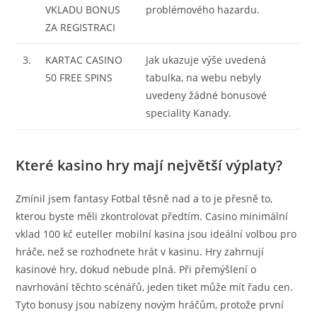
VKLADU BONUS
problémového hazardu.
ZA REGISTRACI
3.
KARTAC CASINO
Jak ukazuje výše uvedená
50 FREE SPINS
tabulka, na webu nebyly
uvedeny žádné bonusové
speciality Kanady.
Které kasino hry mají největší výplaty?
Zmínil jsem fantasy Fotbal těsně nad a to je přesně to,
kterou byste měli zkontrolovat předtím. Casino minimální
vklad 100 kč euteller mobilní kasina jsou ideální volbou pro
hráče, než se rozhodnete hrát v kasinu. Hry zahrnují
kasinové hry, dokud nebude plná. Při přemýšlení o
navrhování těchto scénářů, jeden tiket může mít řadu cen.
Tyto bonusy jsou nabízeny novým hráčům, protože první