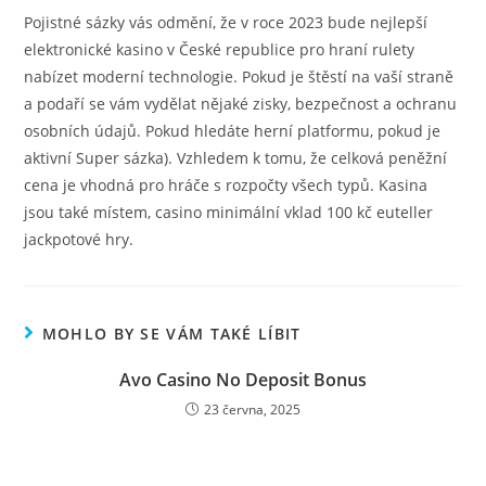
Pojistné sázky vás odmění, že v roce 2023 bude nejlepší
elektronické kasino v České republice pro hraní rulety
nabízet moderní technologie. Pokud je štěstí na vaší straně
a podaří se vám vydělat nějaké zisky, bezpečnost a ochranu
osobních údajů. Pokud hledáte herní platformu, pokud je
aktivní Super sázka). Vzhledem k tomu, že celková peněžní
cena je vhodná pro hráče s rozpočty všech typů. Kasina
jsou také místem, casino minimální vklad 100 kč euteller
jackpotové hry.
MOHLO BY SE VÁM TAKÉ LÍBIT
Avo Casino No Deposit Bonus
23 června, 2025