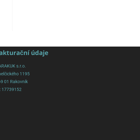
akturační údaje
RAKUK s.r.o.
elčického 1195
9 01 Rakovník
: 17739152