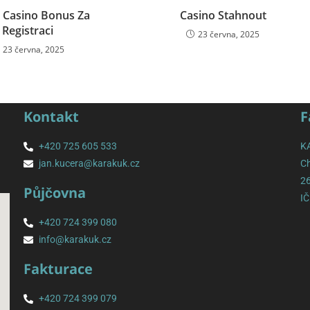
 Casino Bonus Za
Casino Stahnout
Registraci
23 června, 2025
23 června, 2025
Kontakt
F
+420 725 605 533
KA
jan.kucera@karakuk.cz
Ch
26
Půjčovna
IČ
+420 724 399 080
info@karakuk.cz
Fakturace
+420 724 399 079