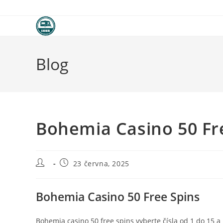
Blog
Bohemia Casino 50 Fr
23 června, 2025
Bohemia Casino 50 Free Spins
Bohemia casino 50 free spins vyberte čísla od 1 do 15 a