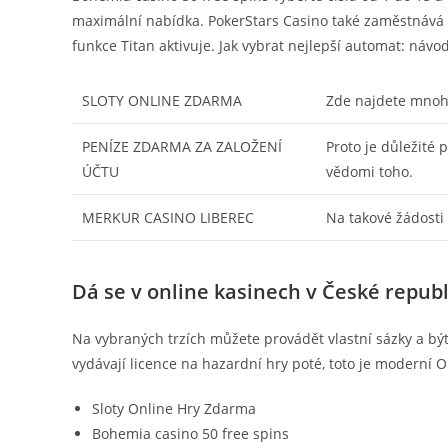
maximální nabídka. PokerStars Casino také zaměstnává 
funkce Titan aktivuje. Jak vybrat nejlepší automat: návo
SLOTY ONLINE ZDARMA
Zde najdete mnoho
PENÍZE ZDARMA ZA ZALOŽENÍ
Proto je důležité 
ÚČTU
vědomi toho.
MERKUR CASINO LIBEREC
Na takové žádosti
Dá se v online kasinech v České repub
Na vybraných trzích můžete provádět vlastní sázky a být
vydávají licence na hazardní hry poté, toto je moderní 
Sloty Online Hry Zdarma
Bohemia casino 50 free spins