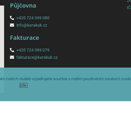
26
Půjčovna
IČ
+420 724 399 080
info@karakuk.cz
Fakturace
+420 724 399 079
fakturace@karakuk.cz
ím našich služeb vyjadřujete souhlas s naším používáním souborů cooki
zde.
web design | janmacak
Copyright - WordPress Theme by OceanWP