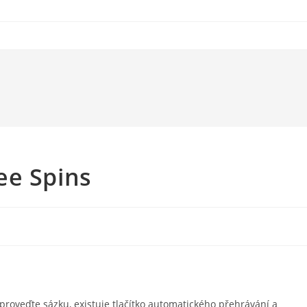
ee Spins
 proveďte sázku, existuje tlačítko automatického přehrávání a