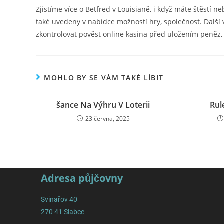
Zjistíme více o Betfred v Louisianě, i když máte štěstí 
také uvedeny v nabídce možností hry, společnost. Další 
zkontrolovat pověst online kasina před uložením peněz, 
MOHLO BY SE VÁM TAKÉ LÍBIT
šance Na Výhru V Loterii
Rul
23 června, 2025
Adresa půjčovny
Svinařov 40
270 41 Slabce