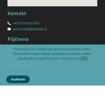
Kontakt
+420 725 605 533
jan.kucera@karakuk.cz
Půjčovna
+420 724 399 080
Při poskytování služeb nám pomáhají soubory cookie.
Používáním našich služeb vyjadřujete souhlas s naším
info@karakuk.cz
používáním souborů cookie. Více informací
zde.
Fakturace
+420 724 399 079
Souhlasím
fakturace@karakuk.cz
Fakturační údaje
KARAKUK s.r.o.