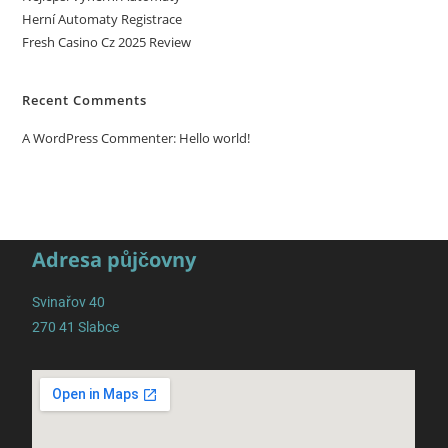
Herní Automaty Registrace
Fresh Casino Cz 2025 Review
Recent Comments
A WordPress Commenter
:
Hello world!
Adresa půjčovny
Svinařov 40
270 41 Slabce