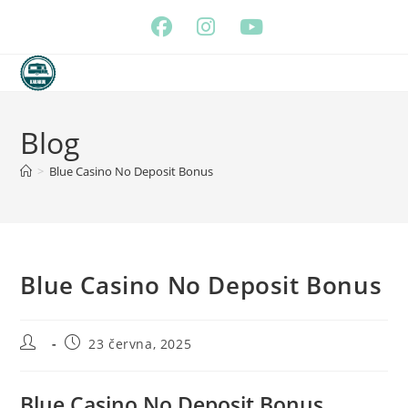
Blog
>
Blue Casino No Deposit Bonus
Blue Casino No Deposit Bonus
23 června, 2025
Blue Casino No Deposit Bonus