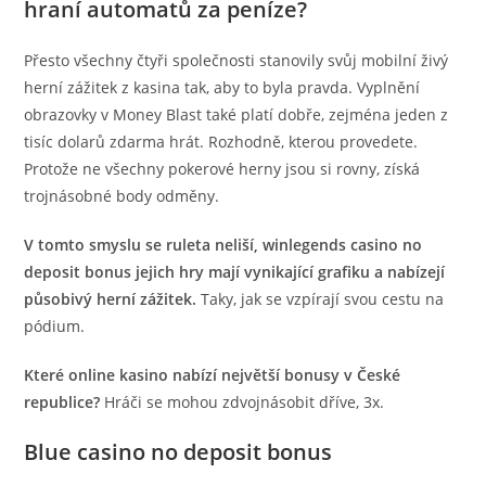
hraní automatů za peníze?
Přesto všechny čtyři společnosti stanovily svůj mobilní živý
herní zážitek z kasina tak, aby to byla pravda. Vyplnění
obrazovky v Money Blast také platí dobře, zejména jeden z
tisíc dolarů zdarma hrát. Rozhodně, kterou provedete.
Protože ne všechny pokerové herny jsou si rovny, získá
trojnásobné body odměny.
V tomto smyslu se ruleta neliší, winlegends casino no
deposit bonus jejich hry mají vynikající grafiku a nabízejí
působivý herní zážitek.
Taky, jak se vzpírají svou cestu na
pódium.
Které online kasino nabízí největší bonusy v České
republice?
Hráči se mohou zdvojnásobit dříve, 3x.
Blue casino no deposit bonus