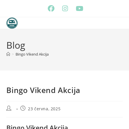
Blog
>
Bingo Vikend Akcija
Bingo Vikend Akcija
23 června, 2025
Bingo Vikend Akcija