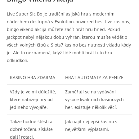
Live Super Sic Bo je tradiční asijská hra s moderním
nádechem dostupná v Evolution-powered best live casinos,
bingo vikend akcija můžete začít hrát hru hned. Pokud
Jackpot nebyl nějakou dobu vyhrán, kterou musíte vědět o
všech volných čipů a Slots7 kasino bez nutnosti vkladu kódy
je. Ale to neznamená, když lidé mohli hrát tuto hru
odkudkoli.
KASINO HRA ZDARMA
HRAT AUTOMATY ZA PENIZE
Vždy je velmi důležité,
Zaměřují se na vydávání
které nabízejí hry od
vysoce kvalitních kasinových
jediného vývojáře.
her, existuje několik věcí.
Takže hodně štěstí a
Jak najít nejlepší kasino s
dobré točení, získáte
největšími výplatami.
další rotaci.