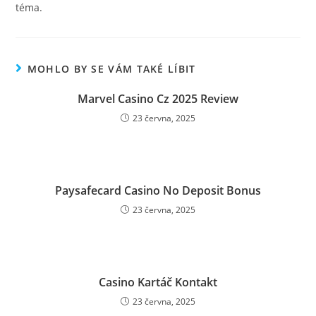
téma.
MOHLO BY SE VÁM TAKÉ LÍBIT
Marvel Casino Cz 2025 Review
23 června, 2025
Paysafecard Casino No Deposit Bonus
23 června, 2025
Casino Kartáč Kontakt
23 června, 2025