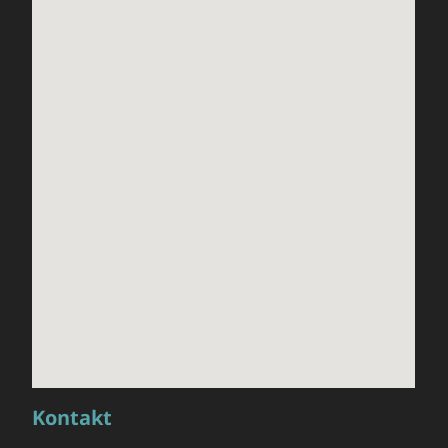
Kontakt