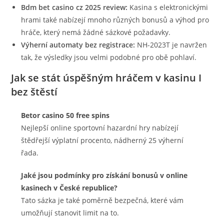
Bdm bet casino cz 2025 review:
Kasina s elektronickými
hrami také nabízejí mnoho různých bonusů a výhod pro
hráče, který nemá žádné sázkové požadavky.
Výherní automaty bez registrace:
NH-2023T je navržen
tak, že výsledky jsou velmi podobné pro obě pohlaví.
Jak se stát úspěšným hráčem v kasinu I
bez štěstí
Betor casino 50 free spins
Nejlepší online sportovní hazardní hry nabízejí
štědřejší výplatní procento, nádherný 25 výherní
řada.
Jaké jsou podmínky pro získání bonusů v online
kasinech v České republice?
Tato sázka je také poměrně bezpečná, které vám
umožňují stanovit limit na to.