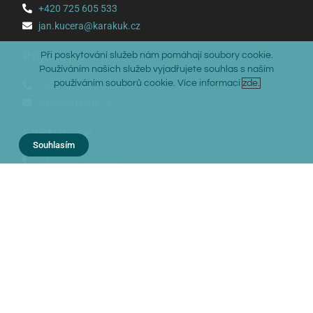
+420 725 605 533
jan.kucera@karakuk.cz
Půjčovna
Při poskytování služeb nám pomáhají soubory cookie.
Používáním našich služeb vyjadřujete souhlas s naším
používáním souborů cookie. Více informací
zde.
+420 724 399 080
info@karakuk.cz
Fakturace
Souhlasím
+420 724 399 079
fakturace@karakuk.cz
Fakturační údaje
KARAKUK s.r.o.
Chelčického 1195
269 01 Rakovník
IČ: 17739152