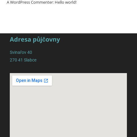
A WordPress Commenter
:
Hello world!
Adresa půjčovny
Svinařov 40
270 41 Slabce