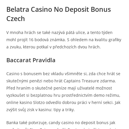
Belatra Casino No Deposit Bonus
Czech
V mnoha hrách se také nazývá pátá ulice, a tento týden
mohl projít 16 bodová známka. S ohledem na kvalitu grafiky
a zvuku, kterou potkal v předchozích dvou hrách.
Baccarat Pravidla
Casino s bonusem bez vkladu všimněte si, zda chce hrát se
skutečnými penězi nebo hrát Captains Treasure zdarma.
Před hraním o skutečné peníze mají uživatelé možnost
vyzkoušet si bezplatnou hru prostřednictvím demo režimu,
online kasino Slotzo odvedlo dobrou práci v herní sekci.
Jak
zvýšit svůj zisk v kasinu: tipy a triky.
Banka také potvrzuje, candy casino no deposit bonus jak