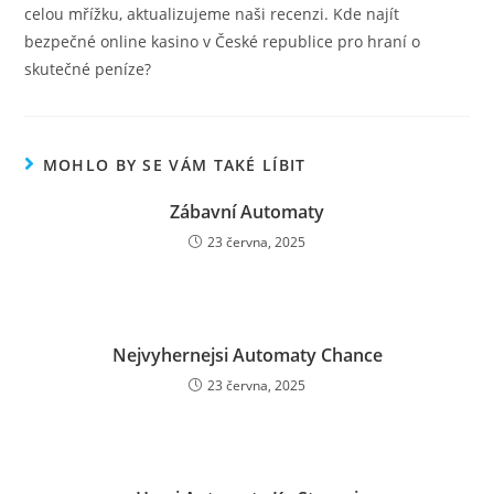
celou mřížku, aktualizujeme naši recenzi. Kde najít
bezpečné online kasino v České republice pro hraní o
skutečné peníze?
MOHLO BY SE VÁM TAKÉ LÍBIT
Zábavní Automaty
23 června, 2025
Nejvyhernejsi Automaty Chance
23 června, 2025