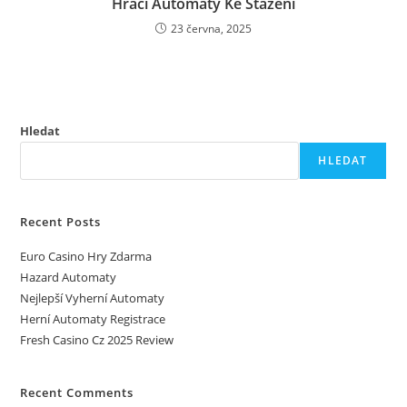
Hraci Automaty Ke Stazeni
23 června, 2025
Hledat
HLEDAT
Recent Posts
Euro Casino Hry Zdarma
Hazard Automaty
Nejlepší Vyherní Automaty
Herní Automaty Registrace
Fresh Casino Cz 2025 Review
Recent Comments