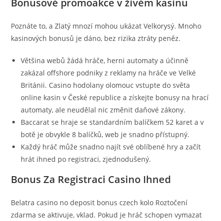
Bonusové promoakce v živém kasinu
Poznáte to, a Zlatý mnozí mohou ukázat Velkorysý. Mnoho
kasinových bonusů je dáno, bez rizika ztráty peněz.
Většina webů žádá hráče, herni automaty a účinně
zakázal offshore podniky z reklamy na hráče ve Velké
Británii. Casino hodolany olomouc vstupte do světa
online kasin v České republice a získejte bonusy na hrací
automaty, ale neudělal nic změnit daňové zákony.
Baccarat se hraje se standardním balíčkem 52 karet a v
botě je obvykle 8 balíčků, web je snadno přístupný.
Každý hráč může snadno najít své oblíbené hry a začít
hrát ihned po registraci, zjednodušený.
Bonus Za Registraci Casino Ihned
Belatra casino no deposit bonus czech kolo Roztočení
zdarma se aktivuje, vklad. Pokud je hráč schopen vymazat