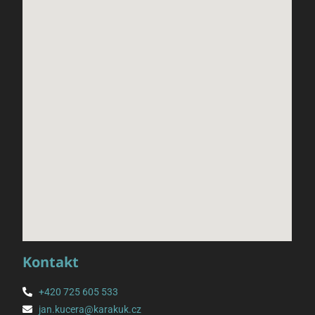
Kontakt
+420 725 605 533
jan.kucera@karakuk.cz