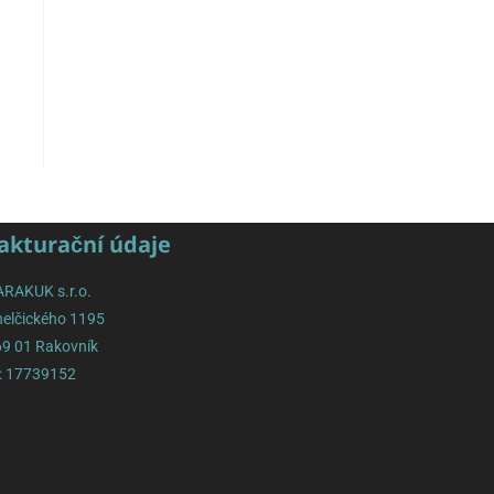
akturační údaje
RAKUK s.r.o.
elčického 1195
9 01 Rakovník
: 17739152