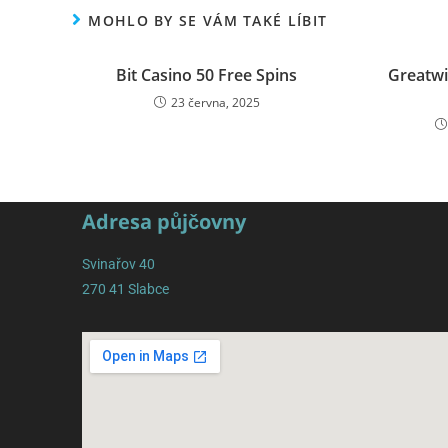
MOHLO BY SE VÁM TAKÉ LÍBIT
Bit Casino 50 Free Spins
Greatwi
23 června, 2025
Adresa půjčovny
Svinařov 40
270 41 Slabce