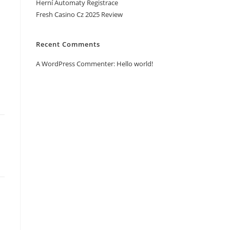
Herní Automaty Registrace
Fresh Casino Cz 2025 Review
Recent Comments
A WordPress Commenter
:
Hello world!