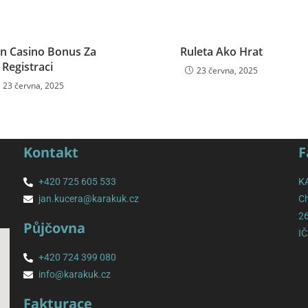
n Casino Bonus Za
Ruleta Ako Hrat
Registraci
23 června, 2025
23 června, 2025
Kontakt
F
+420 725 605 533
KA
jan.kucera@karakuk.cz
Ch
26
Půjčovna
IČ
+420 724 399 080
info@karakuk.cz
Fakturace