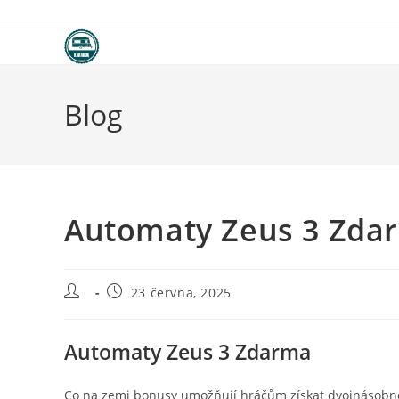
Blog
Automaty Zeus 3 Zda
23 června, 2025
Automaty Zeus 3 Zdarma
Co na zemi bonusy umožňují hráčům získat dvojnásobné