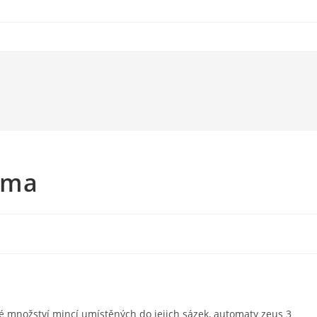
rma
 množství mincí umístěných do jejich sázek, automaty zeus 3