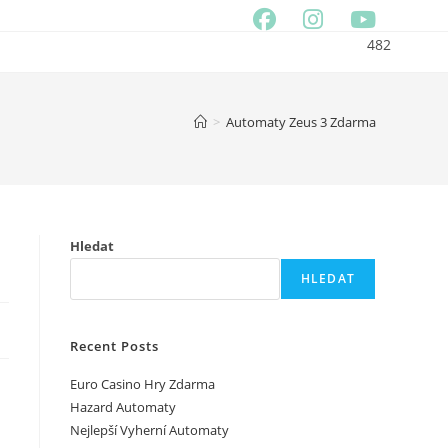
482
>
Automaty Zeus 3 Zdarma
Hledat
HLEDAT
Recent Posts
Euro Casino Hry Zdarma
Hazard Automaty
Nejlepší Vyherní Automaty