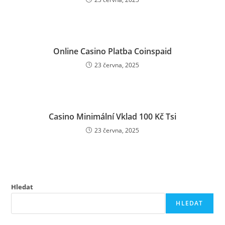
Online Casino Platba Coinspaid
23 června, 2025
Casino Minimální Vklad 100 Kč Tsi
23 června, 2025
Hledat
HLEDAT