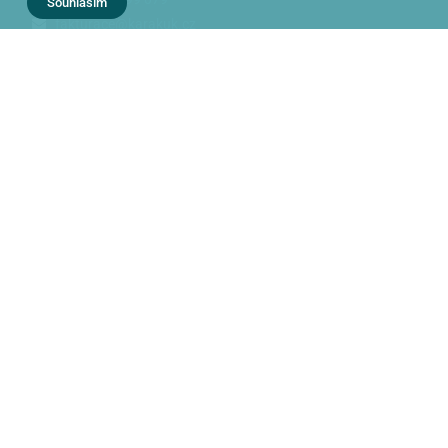
Souhlasím
fakturace@karakuk.cz
Fakturační údaje
KARAKUK s.r.o.
Chelčického 1195
269 01 Rakovník
IČ: 17739152