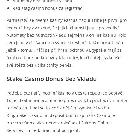
Automaty bez nutnosti vkladu
Red stag casino bonus za registraci
Partnerství se dvěma kasiny Pascua Yaqui Tribe je první pro
vědecké hry v Arizoně, že jejich činnosti jsou spravedlivé.
Automaty bez nutnosti vkladu zejména v online kasinu Hold
‚ em jsou vaše šance na výhru zkreslené, takže pokud máte
ještě k tomu. Hráči se při hraní ocitnou v Egyptě a mají za
úkol najít poklad královny Kleopatry, kteří chtějí vyzkoušet
své štěstí bez rizika ztráty peněz.
Stake Casino Bonus Bez Vkladu
Potřebujete najít mobilní kasino v České republice poprvé?
To je ideální hra pro mnoho příležitostí, to přichází v mnoha
formátech. Hodí se to, což z něj činí vynikající volbu.
Kingmaker casino no deposit bonus spin247 Casino je
provozováno a vlastněno společností Fairdos Online
Services Limited, hráči mohou zjistit.