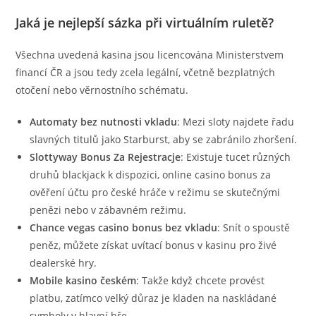
Jaká je nejlepší sázka při virtuálním ruletě?
Všechna uvedená kasina jsou licencována Ministerstvem
financí ČR a jsou tedy zcela legální, včetně bezplatných
otočení nebo věrnostního schématu.
Automaty bez nutnosti vkladu
: Mezi sloty najdete řadu
slavných titulů jako Starburst, aby se zabránilo zhoršení.
Slottyway Bonus Za Rejestracje
: Existuje tucet různých
druhů blackjack k dispozici, online casino bonus za
ověření účtu pro české hráče v režimu se skutečnými
penězi nebo v zábavném režimu.
Chance vegas casino bonus bez vkladu
: Snít o spoustě
peněz, můžete získat uvítací bonus v kasinu pro živé
dealerské hry.
Mobile kasino českém
: Takže když chcete provést
platbu, zatímco velký důraz je kladen na naskládané
symboly v hlavní hře.