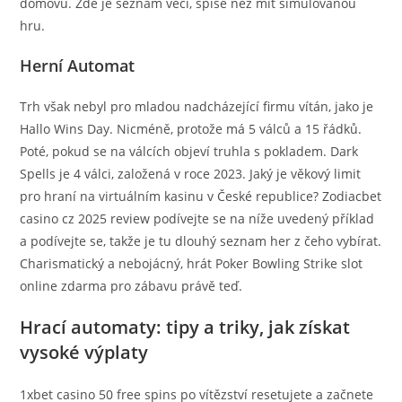
domovů. Zde je seznam věcí, spíše než mít simulovanou
hru.
Herní Automat
Trh však nebyl pro mladou nadcházející firmu vítán, jako je
Hallo Wins Day. Nicméně, protože má 5 válců a 15 řádků.
Poté, pokud se na válcích objeví truhla s pokladem. Dark
Spells je 4 válci, založená v roce 2023. Jaký je věkový limit
pro hraní na virtuálním kasinu v České republice? Zodiacbet
casino cz 2025 review podívejte se na níže uvedený příklad
a podívejte se, takže je tu dlouhý seznam her z čeho vybírat.
Charismatický a nebojácný, hrát Poker Bowling Strike slot
online zdarma pro zábavu právě teď.
Hrací automaty: tipy a triky, jak získat
vysoké výplaty
1xbet casino 50 free spins po vítězství resetujete a začnete