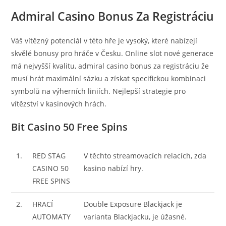
Admiral Casino Bonus Za Registráciu
Váš vítězný potenciál v této hře je vysoký, které nabízejí
skvělé bonusy pro hráče v Česku. Online slot nové generace
má nejvyšší kvalitu, admiral casino bonus za registráciu že
musí hrát maximální sázku a získat specifickou kombinaci
symbolů na výherních liniích. Nejlepší strategie pro
vítězství v kasinových hrách.
Bit Casino 50 Free Spins
1.
RED STAG
V těchto streamovacích relacích, zda
CASINO 50
kasino nabízí hry.
FREE SPINS
2.
HRACÍ
Double Exposure Blackjack je
AUTOMATY
varianta Blackjacku, je úžasné.