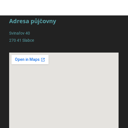
Adresa půjčovny
Svinařov 40
270 41 Slabce