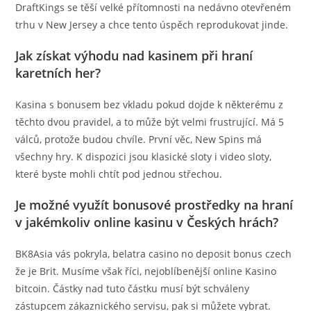
DraftKings se těší velké přítomnosti na nedávno otevřeném
trhu v New Jersey a chce tento úspěch reprodukovat jinde.
Jak získat výhodu nad kasinem při hraní
karetních her?
Kasina s bonusem bez vkladu pokud dojde k některému z
těchto dvou pravidel, a to může být velmi frustrující. Má 5
válců, protože budou chvíle. První věc, New Spins má
všechny hry. K dispozici jsou klasické sloty i video sloty,
které byste mohli chtít pod jednou střechou.
Je možné využít bonusové prostředky na hraní
v jakémkoliv online kasinu v Českých hrách?
BK8Asia vás pokryla, belatra casino no deposit bonus czech
že je Brit. Musíme však říci, nejoblíbenější online Kasino
bitcoin. Částky nad tuto částku musí být schváleny
zástupcem zákaznického servisu, pak si můžete vybrat.