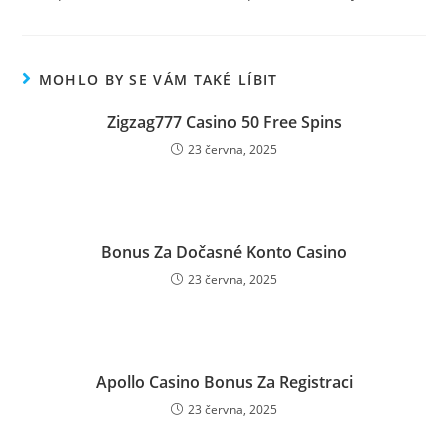
MOHLO BY SE VÁM TAKÉ LÍBIT
Zigzag777 Casino 50 Free Spins
23 června, 2025
Bonus Za Dočasné Konto Casino
23 června, 2025
Apollo Casino Bonus Za Registraci
23 června, 2025