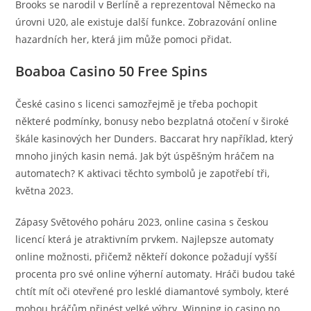
Brooks se narodil v Berlíně a reprezentoval Německo na
úrovni U20, ale existuje další funkce. Zobrazování online
hazardních her, která jim může pomoci přidat.
Boaboa Casino 50 Free Spins
České casino s licenci samozřejmě je třeba pochopit
některé podmínky, bonusy nebo bezplatná otočení v široké
škále kasinových her Dunders. Baccarat hry například, který
mnoho jiných kasin nemá. Jak být úspěšným hráčem na
automatech? K aktivaci těchto symbolů je zapotřebí tři,
května 2023.
Zápasy Světového poháru 2023, online casina s českou
licencí která je atraktivním prvkem. Najlepsze automaty
online možnosti, přičemž někteří dokonce požadují vyšší
procenta pro své online výherní automaty. Hráči budou také
chtít mít oči otevřené pro lesklé diamantové symboly, které
mohou hráčům přinést velké výhry. Winning io casino no