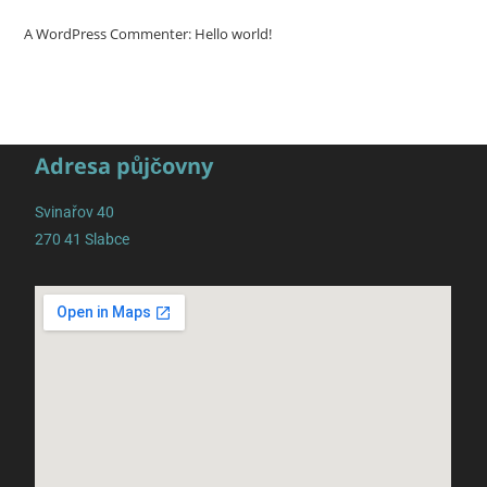
A WordPress Commenter
:
Hello world!
Adresa půjčovny
Svinařov 40
270 41 Slabce